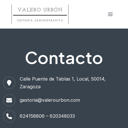
Ir
al
Main
contenido
Menu
Contacto
Calle Puente de Tablas 1, Local, 50014,
Zaragoza
gestoria@valerourbon.com
624158806 – 620348033