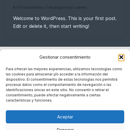
6.511 comentarios
/
Uncategorized
/
admin
Welcome to WordPress. This is your first post.
Edit or delete it, then start writing!
Gestionar consentimiento
Para ofrecer las mejores experiencias, utilizamos tecnologías como
las cookies para almacenar y/o acceder a la información del
dispositivo. El consentimiento de estas tecnologías nos permitirá
procesar datos como el comportamiento de navegación o las
identificaciones únicas en este sitio. No consentir o retirar el
consentimiento, puede afectar negativamente a ciertas
características y funciones.
Política de cookies
Política de privacidad
Aceptar
Aviso Legal
Contacto
Denegar